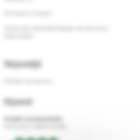
Tervetuloa mukaan!
Tilaisuuden järjestää Pöytyän seurakunnan
Diakoniatyö.
Järjestäjä
Pöytyän seurakunta
Sijainti
Oripään seurakuntatalo
Kertuntie 5, 32500 Oripää