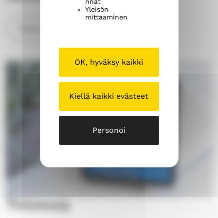
nnat
Yleisön
mittaaminen
Tietoa seurakuntavaaleista
OK, hyväksy kaikki
Kiellä kaikki evästeet
Personoi
Tietosuoja