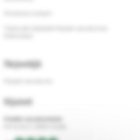
Tervetuloa mukaan!
Tilaisuuden järjestää Pöytyän seurakunnan
Diakoniatyö.
Järjestäjä
Pöytyän seurakunta
Sijainti
Oripään seurakuntatalo
Kertuntie 5, 32500 Oripää