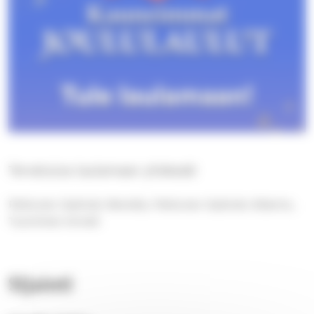
Tervetuloa laulamaan yhdessä!
Peltonen Galindo Merelle, Peltonen Galindo Alberto,
Tuominen Anneli
Sijainti