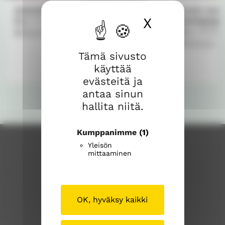
a
"
h
Aamukahvit Riihikoskella
Avoin rant
c
r
X
Piilota ev
Rantapapp
pe 7.8.2026
9.00
e
e
pe 7.8.202
Riihikosken seurakuntatalo
b
a
Yläneen r
o
d
Tämä sivusto
o
s
käyttää
k
"
evästeitä ja
"
antaa sinun
hallita niitä.
Kumppanimme
(1)
Yleisön
mittaaminen
OK, hyväksy kaikki
Pöytyän seurakunta