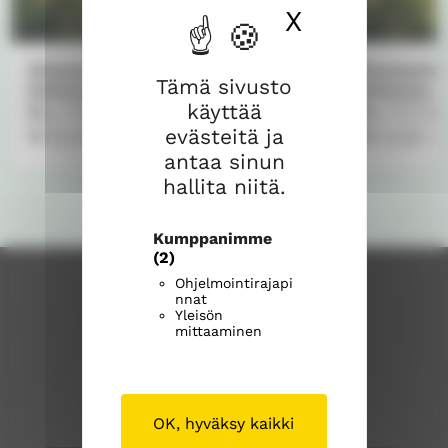
a
"
h
X
Piilota ev
c
r
e
e
Siunausta koulutielle Yläneen
Siunausta 
b
a
Tämä sivusto
kirkossa
kirkossa
o
d
käyttää
su 9.8.2026
16.00
su 9.8.20
o
s
evästeitä ja
Yläneen kirkko
Oripään k
k
"
antaa sinun
"
hallita niitä.
Kumppanimme
(2)
Ohjelmointirajapi
nnat
Yleisön
mittaaminen
OK, hyväksy kaikki
Pöytyän seurakunta