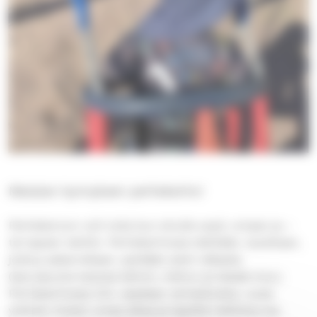
Matalan kynnyksen perhekerho!
Perhekeroon voit tulla kun sinulle sopii, omaan ja –
tai lapsen tahtiin. Perhekerhossa leikitään, lauletaan,
joskus askarrellaan, syödään pieni välipala
(seurakunta tarjoaa kahvin, mehun ja leipää tms.).
Perhekerhossa mm. saadaan vertaistukea, uusia
ystäviä, hiukan omaa aikaa ja lapsille leikkiseuraa.