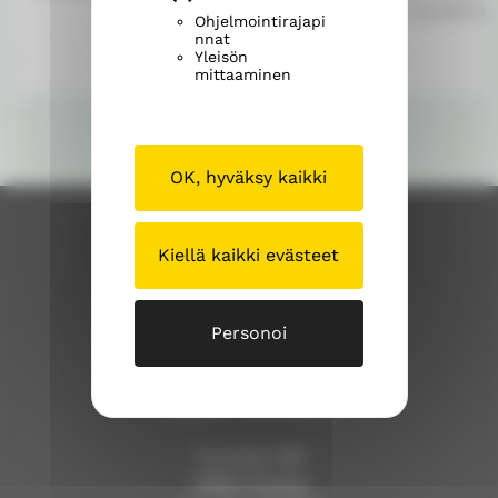
Kumilanti
Ohjelmointirajapi
o
s
nnat
k
"
Yleisön
mittaaminen
"
OK, hyväksy kaikki
Kiellä kaikki evästeet
Personoi
Pöytyän seurakunta
Turuntie 1187
21880 Pöytyä