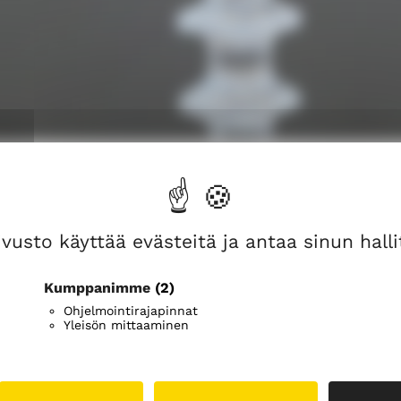
aitamme.
vusto käyttää evästeitä ja antaa sinun hallit
Kumppanimme
(2)
Ohjelmointirajapinnat
Yleisön mittaaminen