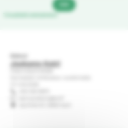
HAE
TYHJENNÄ HAKUEHDOT
Diakoni
Joukamo Katri
Diakoniatyöntekijät
Karinaisten kirkkoalue, vuosilomalla
11.7.-9.8.2026.
040 525 8875
katri.joukamo@evl.fi
Kyröntie 67, 21800 Kyrö