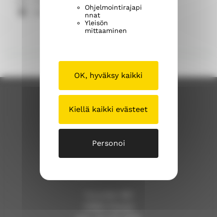
marja.k.seppala@evl.fi
Ohjelmointirajapi
Kertuntie 5, 32500 Oripää
nnat
Yleisön
mittaaminen
OK, hyväksy kaikki
Kiellä kaikki evästeet
Personoi
Pöytyän seurakunta
Turuntie 1187
21880 Pöytyä