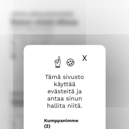
Johtava diakoniatyöntekijä
Majuri-Kiiski Minna
Diakoniatyöntekijät
Pöytyän kirkkoalue
050 596 9441
minna.majuri-kiiski@evl.fi
X
Piilota ev
Turuntie 1187, 21880 Pöytyä
Tämä sivusto
käyttää
evästeitä ja
Diakonissa
antaa sinun
Seppälä Marja
hallita niitä.
Diakoniatyöntekijät
Oripään ja Yläneen kirkkoalue
Kumppanimme
044 522 0088
(2)