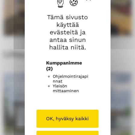
Tämä sivusto
käyttää
evästeitä ja
antaa sinun
hallita niitä.
Liittyvät tilat
Kumppanimme
(2)
Ohjelmointirajapi
nnat
Yleisön
mittaaminen
OK, hyväksy kaikki